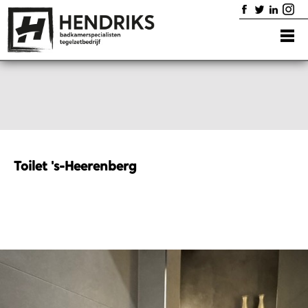
Home
Badkamers
Diensten
Showroom
Portfolio
Contact
Toilet 's-Heerenberg