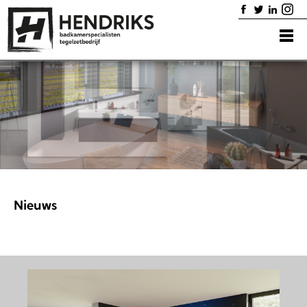
Home
Badkamers
Diensten
Showroom
Portfolio
Contact
Nieuws