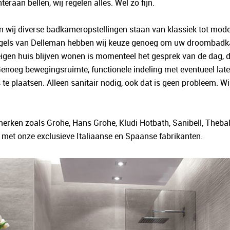
hteraan bellen, wij regelen alles. Wel zo fijn.
wij diverse badkameropstellingen staan van klassiek tot mode
gels van Delleman hebben wij keuze genoeg om uw droombadkam
eigen huis blijven wonen is momenteel het gesprek van de dag,
Genoeg bewegingsruimte, functionele indeling met eventueel lat
e plaatsen. Alleen sanitair nodig, ook dat is geen probleem. Wij 
merken zoals Grohe, Hans Grohe, Kludi Hotbath, Sanibell, Thebal
 met onze exclusieve Italiaanse en Spaanse fabrikanten.