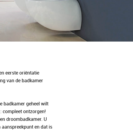
n eerste oriëntatie
ling van de badkamer
de badkamer geheel wilt
n: compleet ontzorgen!
eigen droombadkamer. U
n aanspreekpunt en dat is