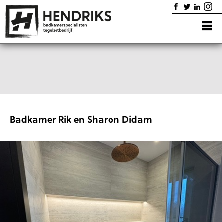
Home
Badkamers
Diensten
Showroom
Portfolio
Contact
Badkamer Rik en Sharon Didam