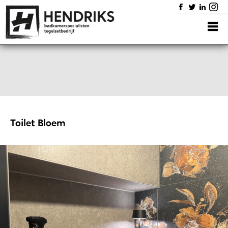
Home
Badkamers
Diensten
Showroom
Portfolio
Contact
Toilet Bloem