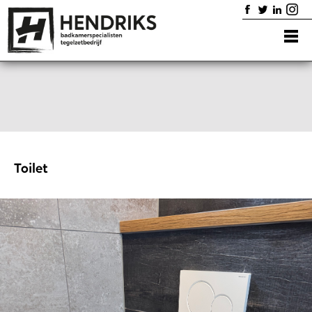
Home
Badkamers
Diensten
Showroom
Portfolio
Contact
Toilet