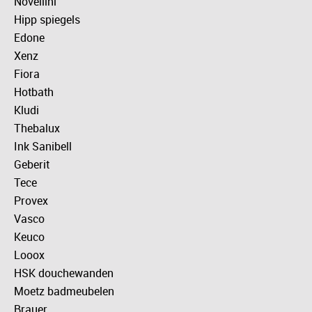
Novellini
Hipp spiegels
Edone
Xenz
Fiora
Hotbath
Kludi
Thebalux
Ink Sanibell
Geberit
Tece
Provex
Vasco
Keuco
Looox
HSK douchewanden
Moetz badmeubelen
Brauer