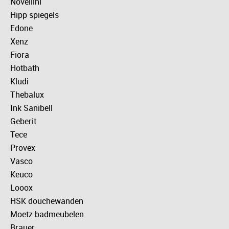
Novellini
Hipp spiegels
Edone
Xenz
Fiora
Hotbath
Kludi
Thebalux
Ink Sanibell
Geberit
Tece
Provex
Vasco
Keuco
Looox
HSK douchewanden
Moetz badmeubelen
Brauer