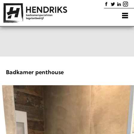
Home
Badkamers
Diensten
Showroom
Portfolio
Contact
Badkamer penthouse